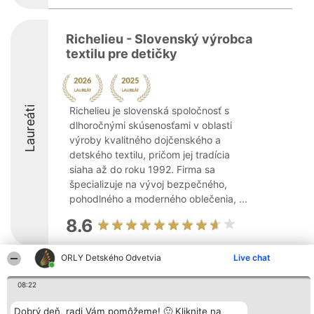
Richelieu - Slovenský výrobca
textilu pre detičky
Laureáti
Richelieu je slovenská spoločnosť s
dlhoročnými skúsenosťami v oblasti
výroby kvalitného dojčenského a
detského textilu, pričom jej tradícia
siaha až do roku 1992. Firma sa
špecializuje na vývoj bezpečného,
pohodlného a moderného oblečenia, ...
8.6
ORLY Detského Odvetvia
Live chat
Organizátor hodnotenia
Hodnotenie
Kontakt
Bright Side Solutions sp. z o.
08:22
Laureáti
Kontakt
o. sp. k.
Lista
ul. Ruska 22
wszystkich
Dobrý deň, radi Vám pomôžeme! 🙂 Kliknite na