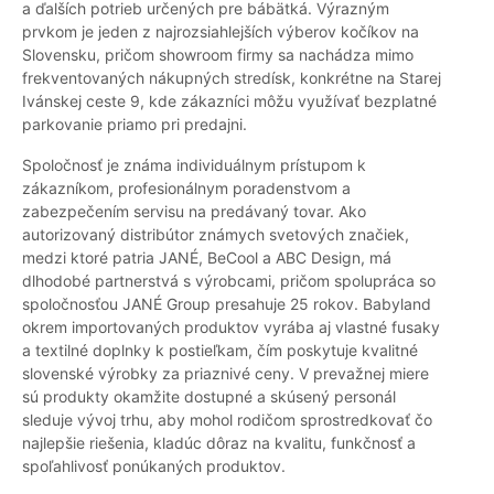
a ďalších potrieb určených pre bábätká. Výrazným
prvkom je jeden z najrozsiahlejších výberov kočíkov na
Slovensku, pričom showroom firmy sa nachádza mimo
frekventovaných nákupných stredísk, konkrétne na Starej
Ivánskej ceste 9, kde zákazníci môžu využívať bezplatné
parkovanie priamo pri predajni.
Spoločnosť je známa individuálnym prístupom k
zákazníkom, profesionálnym poradenstvom a
zabezpečením servisu na predávaný tovar. Ako
autorizovaný distribútor známych svetových značiek,
medzi ktoré patria JANÉ, BeCool a ABC Design, má
dlhodobé partnerstvá s výrobcami, pričom spolupráca so
spoločnosťou JANÉ Group presahuje 25 rokov. Babyland
okrem importovaných produktov vyrába aj vlastné fusaky
a textilné doplnky k postieľkam, čím poskytuje kvalitné
slovenské výrobky za priaznivé ceny. V prevažnej miere
sú produkty okamžite dostupné a skúsený personál
sleduje vývoj trhu, aby mohol rodičom sprostredkovať čo
najlepšie riešenia, kladúc dôraz na kvalitu, funkčnosť a
spoľahlivosť ponúkaných produktov.