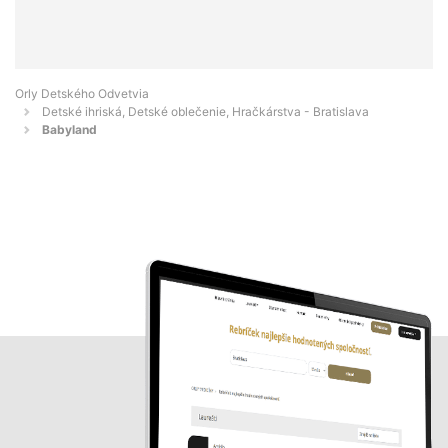
Orly Detského Odvetvia
Detské ihriská, Detské oblečenie, Hračkárstva - Bratislava
Babyland