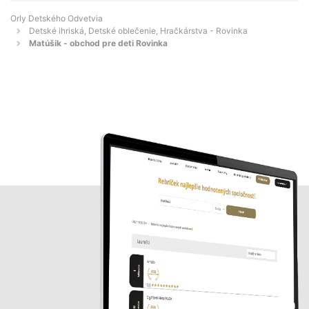
Orly Detského Odvetvia
Detské ihriská, Detské oblečenie, Hračkárstva - Rovinka
Matúšik - obchod pre deti Rovinka