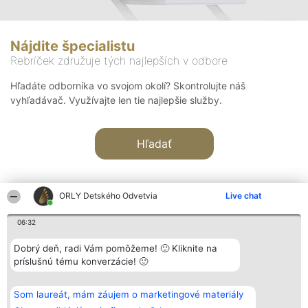
Nájdite špecialistu
Rebríček združuje tých najlepších v odbore
Hľadáte odborníka vo svojom okolí? Skontrolujte náš
vyhľadávač. Využívajte len tie najlepšie služby.
Hľadať
ORLY Detského Odvetvia
Live chat
06:32
Organizátor hodnotenia
Hodnotenie
Kontakt
Dobrý deň, radi Vám pomôžeme! 🙂 Kliknite na
Bright Side Solutions sp. z o.
Laureáti
Kontakt
príslušnú tému konverzácie! 🙂
o. sp. k.
Lista
ul. Ruska 22
wszystkich
Wrocław 50-079
Laureatów
Som laureát, mám záujem o marketingové materiály
KRS 0000749100 | Regon
Podmienky
381313360 | NIP 8943132676
Obchodné