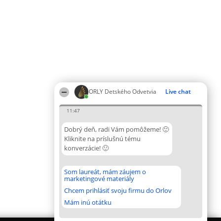
ORLY Detského Odvetvia
Live chat
11:47
Dobrý deň, radi Vám pomôžeme! 🙂
Kliknite na príslušnú tému
konverzácie! 🙂
Som laureát, mám záujem o
marketingové materiály
Chcem prihlásiť svoju firmu do Orlov
Mám inú otátku