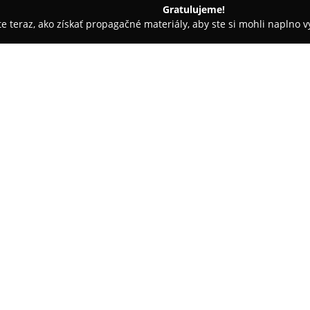
Gratulujeme!
ite teraz, ako získať propagačné materiály, aby ste si mohli naplno 
blečenie, Hračkárstva - Martin
Overenedetmi.sk
O spoločnosti:
Overenedetmi.sk
je online obc
produkty, ktorých hlavným cieľ
Sortiment zahŕňa rôzne vzdeláv
špeciálne pomôcky. Rodinný ch
predaj kvalitných výrobkov po
vnímanie, logické myslenie, jem
Každý produkt prechádza dôkl
zaujímavý dizajn a možnosti k
sa opiera o hodnoty autentickos
individuálnom prístupe pri vý