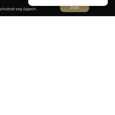
Zistiť
vychutnať svoj úspech.
hod orientovaný na starostlivo vybrané detské
om je podporovať komplexný rozvoj detí.
acie, didaktické a edukačné hry, hračky a
arakter tohto e-shopu sa odráža v dôraze na
dporujúcich emocionálny rozvoj, zmyslové
nú motoriku a kreativitu detí.
adným hodnotením s ohľadom na jeho kvalitu,
aždodenného využitia v detskom svete. Spoločnosť
ti, úprimnosti a rodiny, čo sa prejavuje v
bere tovaru. Hračky ponúkané spoločnosťou majú