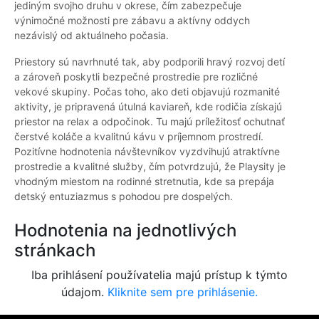
jediným svojho druhu v okrese, čím zabezpečuje
výnimočné možnosti pre zábavu a aktívny oddych
nezávislý od aktuálneho počasia.
Priestory sú navrhnuté tak, aby podporili hravý rozvoj detí
a zároveň poskytli bezpečné prostredie pre rozličné
vekové skupiny. Počas toho, ako deti objavujú rozmanité
aktivity, je pripravená útulná kaviareň, kde rodičia získajú
priestor na relax a odpočinok. Tu majú príležitosť ochutnať
čerstvé koláče a kvalitnú kávu v príjemnom prostredí.
Pozitívne hodnotenia návštevníkov vyzdvihujú atraktívne
prostredie a kvalitné služby, čím potvrdzujú, že Playsity je
vhodným miestom na rodinné stretnutia, kde sa prepája
detský entuziazmus s pohodou pre dospelých.
Hodnotenia na jednotlivých
stránkach
Iba prihlásení používatelia majú prístup k týmto
údajom.
Kliknite sem pre prihlásenie.