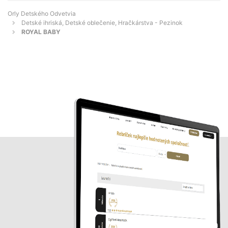
Orly Detského Odvetvia
Detské ihriská, Detské oblečenie, Hračkárstva - Pezinok
ROYAL BABY