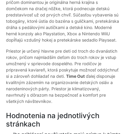
pričom dominantou je originálna herná krajina s
domčekom na dračej nôžke, ktorá podnecuje detskú
predstavivosť už od prvých chvíľ. Súčasťou vybavenia sú
tobogány, ktoré ústia do bazéna s guličkami, pretekárska
dráha s pedálovými autíčkami a detské kino. Moderné
herné konzoly ako Playstation, Xbox a Nintendo WiiU
dopĺňajú vzdušný hokej a pretekárske sedadlo Playseat.
Priestor je určený hlavne pre deti od troch do dvanástich
rokov, pričom najmladším deťom do troch rokov je vstup
umožnený v sprievode dospelého. Pre rodičov je
pripravená kaviareň, ktorá poskytuje možnosť oddýchnuť
si a zároveň dohliadať na deti.
Time Out
ďalej disponuje
kvalitným zázemím na organizovanie detských osláv a
narodeninových párty. Priestor je klimatizovaný,
navrhnutý s dôrazom na bezpečnosť a komfort pre
všetkých návštevníkov.
Hodnotenia na jednotlivých
stránkach