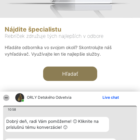
Nájdite špecialistu
Rebríček združuje tých najlepších v odbore
Hľadáte odborníka vo svojom okolí? Skontrolujte náš
vyhľadávač. Využívajte len tie najlepšie služby.
Hľadať
ORLY Detského Odvetvia
Live chat
10:58
Organizátor hodnotenia
Hodnotenie
Kontakt
Dobrý deň, radi Vám pomôžeme! 🙂 Kliknite na
Bright Side Solutions sp. z o.
Laureáti
Kontakt
príslušnú tému konverzácie! 🙂
o. sp. k.
Lista
ul. Ruska 22
wszystkich
Wrocław 50-079
Laureatów