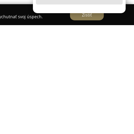
Zistiť
vychutnať svoj úspech.
poločnosť zameraná na výrobu originálneho a
i tvorbe kladie dôraz na princípy slow fashion.
ajú v Holíči na Slovensku, kde vznikajú produkty
 práce a zodpovedného prístupu k móde.
je produkovať oblečenie, ktoré je nielen
, ale tiež trvácne a šetrné k životnému
dispozícii unikátne kolekcie určené pre deti,
harakteristické svojím originálnym dizajnom a