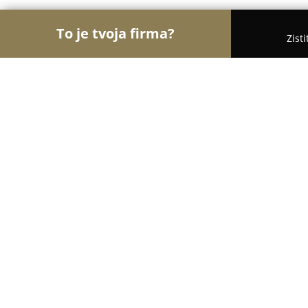
To je tvoja firma?
Zist
Orly Detského Odvetvia
Detské ihriská, Detské o
WHY - Ušité na Slovensku
10
(283)
Holíč , Hodonínska 1542/13
Zobraziť telefónne číslo