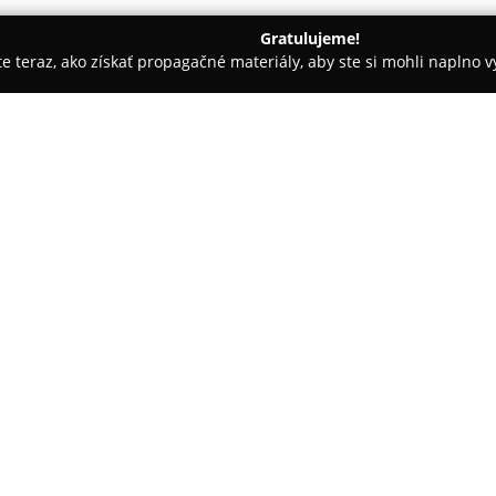
Gratulujeme!
ite teraz, ako získať propagačné materiály, aby ste si mohli naplno 
blečenie, Hračkárstva - Holíč
WHY - Ušité na Slovensku
O spoločnosti:
WHY - ušité na Slovensku
je s
kvalitného oblečenia, pričom pr
Sídlo a dielňa firmy sa nachádz
na základe starostlivej ručnej
Podstatou filozofie spoločnosti 
vzhľadovo zaujímavé a pohodlné
prostrediu.
V sortimente značky WHY® sú k 
bábätká aj ženy. Produkty sú c