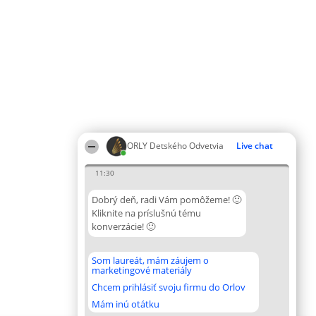
ORLY Detského Odvetvia
Live chat
11:30
Dobrý deň, radi Vám pomôžeme! 🙂
Kliknite na príslušnú tému
konverzácie! 🙂
Som laureát, mám záujem o
marketingové materiály
Chcem prihlásiť svoju firmu do Orlov
Mám inú otátku