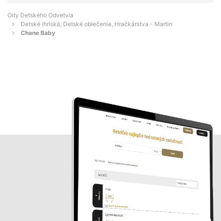
Orly Detského Odvetvia
Detské ihriská, Detské oblečenie, Hračkárstva - Martin
Chane Baby