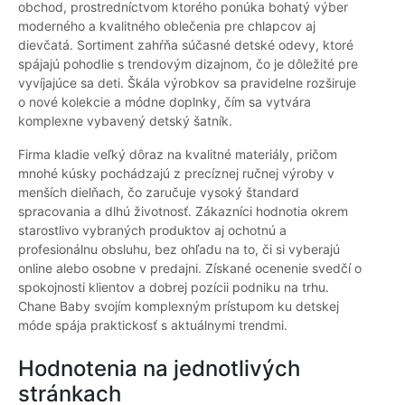
obchod, prostredníctvom ktorého ponúka bohatý výber
moderného a kvalitného oblečenia pre chlapcov aj
dievčatá. Sortiment zahŕňa súčasné detské odevy, ktoré
spájajú pohodlie s trendovým dizajnom, čo je dôležité pre
vyvíjajúce sa deti. Škála výrobkov sa pravidelne rozširuje
o nové kolekcie a módne doplnky, čím sa vytvára
komplexne vybavený detský šatník.
Firma kladie veľký dôraz na kvalitné materiály, pričom
mnohé kúsky pochádzajú z precíznej ručnej výroby v
menších dielňach, čo zaručuje vysoký štandard
spracovania a dlhú životnosť. Zákazníci hodnotia okrem
starostlivo vybraných produktov aj ochotnú a
profesionálnu obsluhu, bez ohľadu na to, či si vyberajú
online alebo osobne v predajni. Získané ocenenie svedčí o
spokojnosti klientov a dobrej pozícii podniku na trhu.
Chane Baby svojím komplexným prístupom ku detskej
móde spája praktickosť s aktuálnymi trendmi.
Hodnotenia na jednotlivých
stránkach