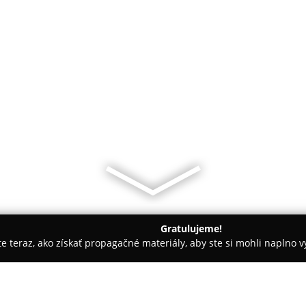
Gratulujeme!
ite teraz, ako získať propagačné materiály, aby ste si mohli naplno 
blečenie, Hračkárstva - Sabinov
Detský svet Sabinov