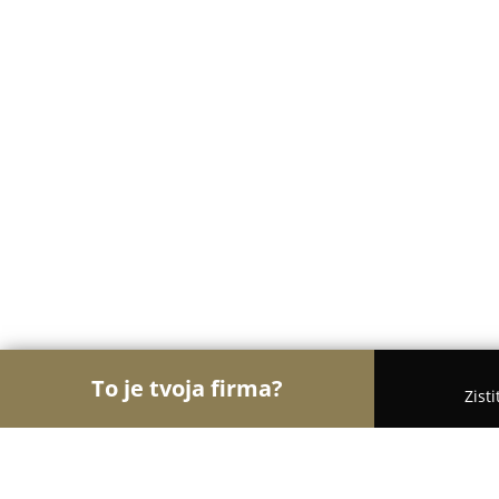
To je tvoja firma?
Zist
Orly Detského Odvetvia
Detské ihriská, Detské o