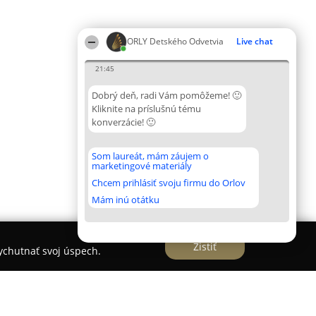
ORLY Detského Odvetvia
Live chat
21:45
Dobrý deň, radi Vám pomôžeme! 🙂
Kliknite na príslušnú tému
konverzácie! 🙂
Som laureát, mám záujem o
marketingové materiály
Chcem prihlásiť svoju firmu do Orlov
Mám inú otátku
Zistiť
vychutnať svoj úspech.