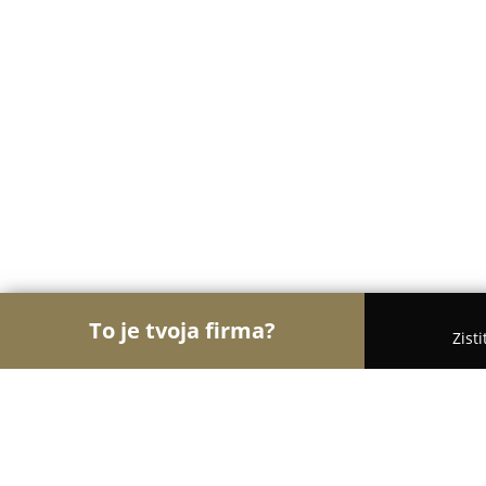
To je tvoja firma?
Zist
Orly Detského Odvetvia
Detské ihriská, Detské o