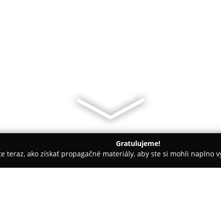
Gratulujeme!
ite teraz, ako získať propagačné materiály, aby ste si mohli naplno 
blečenie, Hračkárstva - Bratislava
Detske Ihrisko