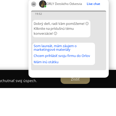
ORLY Detského Odvetvia
Live chat
19:52
Dobrý deň, radi Vám pomôžeme! 🙂
Kliknite na príslušnú tému
konverzácie! 🙂
Som laureát, mám záujem o
marketingové materiály
Chcem prihlásiť svoju firmu do Orlov
Mám inú otátku
Zistiť
vychutnať svoj úspech.