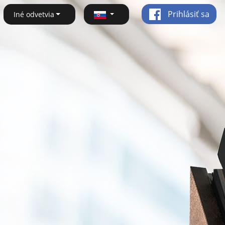
Prihlásiť sa
Iné odvetvia