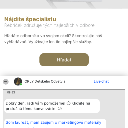
Nájdite špecialistu
Rebríček združuje tých najlepších v odbore
Hľadáte odborníka vo svojom okolí? Skontrolujte náš
vyhľadávač. Využívajte len tie najlepšie služby.
Hľadať
ORLY Detského Odvetvia
Live chat
08:53
Organizátor hodnotenia
Hodnotenie
Kontakt
Dobrý deň, radi Vám pomôžeme! 🙂 Kliknite na
Bright Side Solutions sp. z o.
Laureáti
Kontakt
príslušnú tému konverzácie! 🙂
o. sp. k.
Lista
ul. Ruska 22
wszystkich
Wrocław 50-079
Laureatów
Som laureát, mám záujem o marketingové materiály
KRS 0000749100 | Regon
Podmienky
381313360 | NIP 8943132676
Obchodné