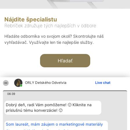
Nájdite špecialistu
Rebríček združuje tých najlepších v odbore
Hľadáte odborníka vo svojom okolí? Skontrolujte náš
vyhľadávač. Využívajte len tie najlepšie služby.
Hľadať
ORLY Detského Odvetvia
Live chat
06:39
Organizátor hodnotenia
Hodnotenie
Kontakt
Dobrý deň, radi Vám pomôžeme! 🙂 Kliknite na
Bright Side Solutions sp. z o.
Laureáti
Kontakt
príslušnú tému konverzácie! 🙂
o. sp. k.
Lista
ul. Ruska 22
wszystkich
Wrocław 50-079
Laureatów
Som laureát, mám záujem o marketingové materiály
KRS 0000749100 | Regon
Podmienky
381313360 | NIP 8943132676
Obchodné