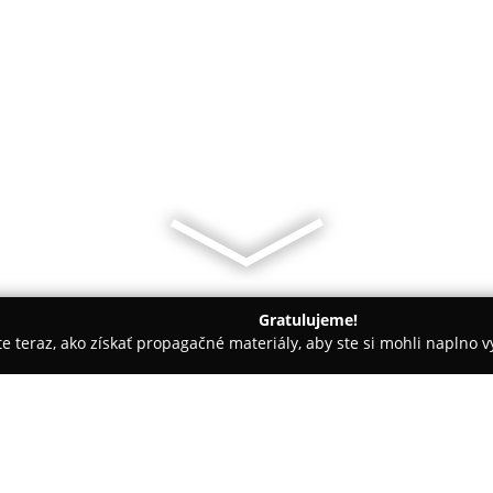
Gratulujeme!
ite teraz, ako získať propagačné materiály, aby ste si mohli naplno 
blečenie, Hračkárstva - Poprad
Detské ihrisko na odpočívadle 