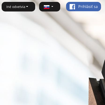
Prihlásiť sa
Iné odvetvia