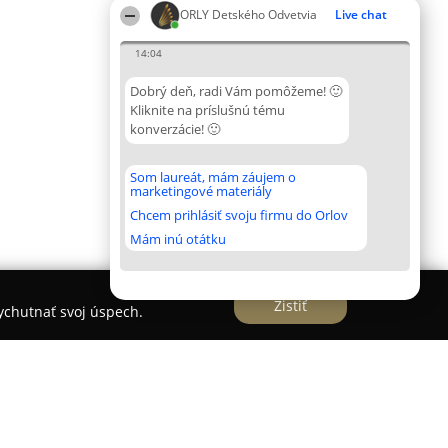
ORLY Detského Odvetvia
Live chat
14:04
Dobrý deň, radi Vám pomôžeme! 🙂
Kliknite na príslušnú tému
konverzácie! 🙂
Som laureát, mám záujem o
marketingové materiály
Chcem prihlásiť svoju firmu do Orlov
Mám inú otátku
Zistiť
vychutnať svoj úspech.
Štrba juh