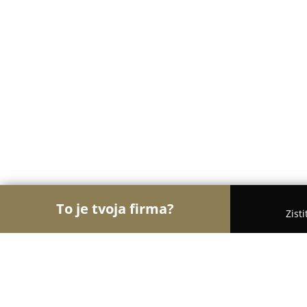
To je tvoja firma?
Zist
Orly Detského Odvetvia
Detské ihriská, Detské o