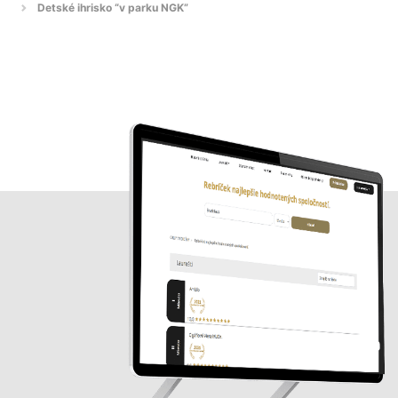
Detské ihrisko “v parku NGK”