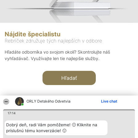
Nájdite špecialistu
Rebríček združuje tých najlepších v odbore
Hľadáte odborníka vo svojom okolí? Skontrolujte náš
vyhľadávač. Využívajte len tie najlepšie služby.
Hľadať
ORLY Detského Odvetvia
Live chat
17:14
Organizátor hodnotenia
Hodnotenie
Kontakt
Dobrý deň, radi Vám pomôžeme! 🙂 Kliknite na
Bright Side Solutions sp. z o.
Laureáti
Kontakt
príslušnú tému konverzácie! 🙂
o. sp. k.
Lista
ul. Ruska 22
wszystkich