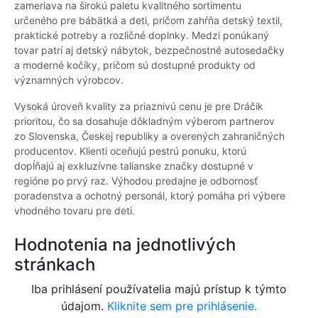
zameriava na širokú paletu kvalitného sortimentu
určeného pre bábätká a deti, pričom zahŕňa detský textil,
praktické potreby a rozličné doplnky. Medzi ponúkaný
tovar patrí aj detský nábytok, bezpečnostné autosedačky
a moderné kočíky, pričom sú dostupné produkty od
významných výrobcov.
Vysoká úroveň kvality za priaznivú cenu je pre Dráčik
prioritou, čo sa dosahuje dôkladným výberom partnerov
zo Slovenska, Českej republiky a overených zahraničných
producentov. Klienti oceňujú pestrú ponuku, ktorú
dopĺňajú aj exkluzívne talianske značky dostupné v
regióne po prvý raz. Výhodou predajne je odbornosť
poradenstva a ochotný personál, ktorý pomáha pri výbere
vhodného tovaru pre deti.
Hodnotenia na jednotlivých
stránkach
Iba prihlásení používatelia majú prístup k týmto
údajom.
Kliknite sem pre prihlásenie.