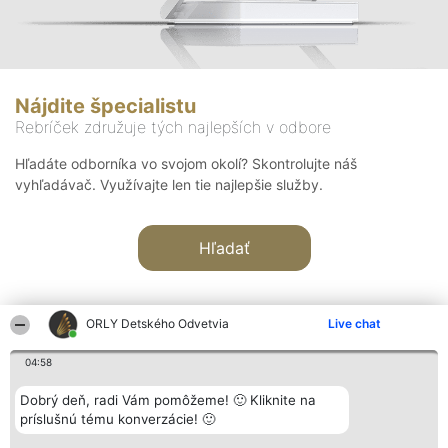
Nájdite špecialistu
Rebríček združuje tých najlepších v odbore
Hľadáte odborníka vo svojom okolí? Skontrolujte náš
vyhľadávač. Využívajte len tie najlepšie služby.
Hľadať
ORLY Detského Odvetvia
Live chat
04:58
Organizátor hodnotenia
Hodnotenie
Kontakt
Dobrý deň, radi Vám pomôžeme! 🙂 Kliknite na
Bright Side Solutions sp. z o.
Laureáti
Kontakt
príslušnú tému konverzácie! 🙂
o. sp. k.
Lista
ul. Ruska 22
wszystkich