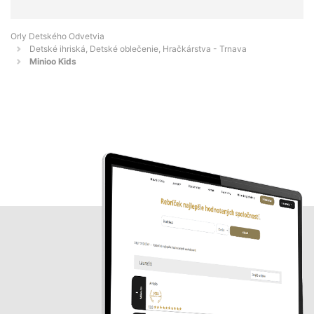
Orly Detského Odvetvia
Detské ihriská, Detské oblečenie, Hračkárstva - Trnava
Minioo Kids