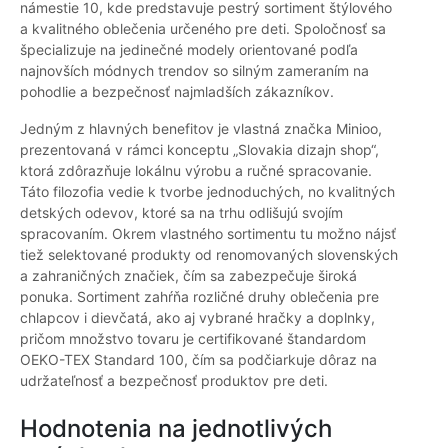
námestie 10, kde predstavuje pestrý sortiment štýlového
a kvalitného oblečenia určeného pre deti. Spoločnosť sa
špecializuje na jedinečné modely orientované podľa
najnovších módnych trendov so silným zameraním na
pohodlie a bezpečnosť najmladších zákazníkov.
Jedným z hlavných benefitov je vlastná značka Minioo,
prezentovaná v rámci konceptu „Slovakia dizajn shop“,
ktorá zdôrazňuje lokálnu výrobu a ručné spracovanie.
Táto filozofia vedie k tvorbe jednoduchých, no kvalitných
detských odevov, ktoré sa na trhu odlišujú svojím
spracovaním. Okrem vlastného sortimentu tu možno nájsť
tiež selektované produkty od renomovaných slovenských
a zahraničných značiek, čím sa zabezpečuje široká
ponuka. Sortiment zahŕňa rozličné druhy oblečenia pre
chlapcov i dievčatá, ako aj vybrané hračky a doplnky,
pričom množstvo tovaru je certifikované štandardom
OEKO-TEX Standard 100, čím sa podčiarkuje dôraz na
udržateľnosť a bezpečnosť produktov pre deti.
Hodnotenia na jednotlivých