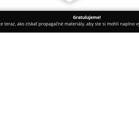
Gratulujeme!
ite teraz, ako získať propagačné materiály, aby ste si mohli naplno 
blečenie, Hračkárstva - Martin
Nikolka - detský obchod
O spoločnosti:
V centre mesta Martin sa nach
sortiment, ktorá dlhodobo pos
uznávaný obchod zameraný na p
výsledkom starostlivého výberu 
predajni nájdu rôzne produkty,
najmladšieho veku až po obdob
Súčasťou portfólia sú rozličné 
bezpečného a pohodlného cesto