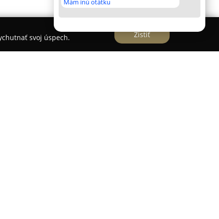
Mám inú otátku
Zistiť
vychutnať svoj úspech.
ádza predajňa špecializovaná na detský
kytuje služby rodinám s malými deťmi.
Nikolka
je
redaj detského tovaru, pričom jeho ponuka je
potrieb pre bábätká aj staršie deti. Zákazníci v
 ktoré pokrývajú rôzne štádiá detského vývinu, od
ie skorého detstva.
typy kočíkov a autosedačiek, ktoré sú zárukou
vania. Sortiment zahŕňa tiež postieľky a doplnky