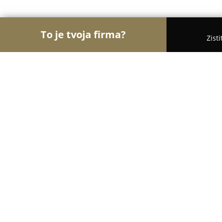
To je tvoja firma?
Zist
Orly Detského Odvetvia
Detské ihriská, Detské o
Nikolka - detský obchod
9
(21)
Martin, Martin
Zobraziť telefónne číslo