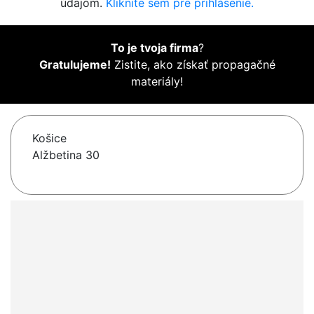
údajom.
Kliknite sem pre prihlásenie.
To je tvoja firma
?
Gratulujeme!
Zistite, ako získať propagačné
materiály!
Košice
Alžbetina 30