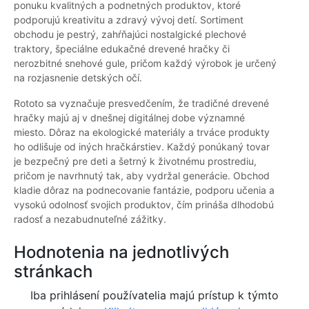
ponuku kvalitných a podnetných produktov, ktoré
podporujú kreativitu a zdravý vývoj detí. Sortiment
obchodu je pestrý, zahŕňajúci nostalgické plechové
traktory, špeciálne edukačné drevené hračky či
nerozbitné snehové gule, pričom každý výrobok je určený
na rozjasnenie detských očí.
Rototo sa vyznačuje presvedčením, že tradičné drevené
hračky majú aj v dnešnej digitálnej dobe významné
miesto. Dôraz na ekologické materiály a trváce produkty
ho odlišuje od iných hračkárstiev. Každý ponúkaný tovar
je bezpečný pre deti a šetrný k životnému prostrediu,
pričom je navrhnutý tak, aby vydržal generácie. Obchod
kladie dôraz na podnecovanie fantázie, podporu učenia a
vysokú odolnosť svojich produktov, čím prináša dlhodobú
radosť a nezabudnuteľné zážitky.
Hodnotenia na jednotlivých
stránkach
Iba prihlásení používatelia majú prístup k týmto