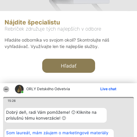
Nájdite špecialistu
Rebríček združuje tých najlepších v odbore
Hľadáte odborníka vo svojom okolí? Skontrolujte náš
vyhľadávač. Využívajte len tie najlepšie služby.
Hľadať
ORLY Detského Odvetvia
Live chat
15:26
Organizátor hodnotenia
Hodnotenie
Kontakt
Dobrý deň, radi Vám pomôžeme! 🙂 Kliknite na
Bright Side Solutions sp. z o.
Laureáti
Kontakt
príslušnú tému konverzácie! 🙂
o. sp. k.
Lista
ul. Ruska 22
wszystkich
Wrocław 50-079
Laureatów
Som laureát, mám záujem o marketingové materiály
KRS 0000749100 | Regon
Podmienky