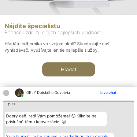
Nájdite špecialistu
Rebríček združuje tých najlepších v odbore
Hľadáte odborníka vo svojom okolí? Skontrolujte náš
vyhľadávač. Využívajte len tie najlepšie služby.
Hľadať
ORLY Detského Odvetvia
Live chat
11:47
Organizátor hodnotenia
Hodnotenie
Kontakt
Dobrý deň, radi Vám pomôžeme! 🙂 Kliknite na
Bright Side Solutions sp. z o.
Laureáti
Kontakt
príslušnú tému konverzácie! 🙂
o. sp. k.
Lista
ul. Ruska 22
wszystkich
Wrocław 50-079
Laureatów
Som laureát, mám záujem o marketingové materiály