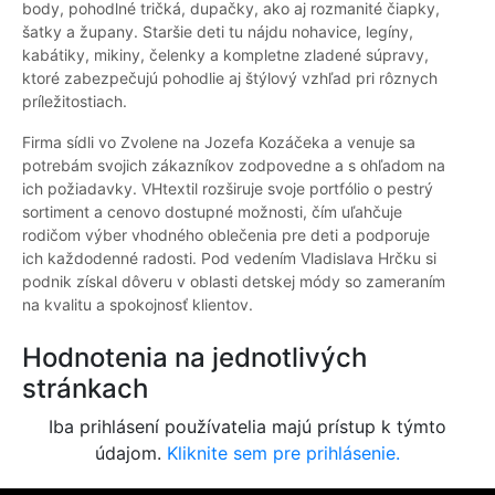
body, pohodlné tričká, dupačky, ako aj rozmanité čiapky,
šatky a župany. Staršie deti tu nájdu nohavice, legíny,
kabátiky, mikiny, čelenky a kompletne zladené súpravy,
ktoré zabezpečujú pohodlie aj štýlový vzhľad pri rôznych
príležitostiach.
Firma sídli vo Zvolene na Jozefa Kozáčeka a venuje sa
potrebám svojich zákazníkov zodpovedne a s ohľadom na
ich požiadavky. VHtextil rozširuje svoje portfólio o pestrý
sortiment a cenovo dostupné možnosti, čím uľahčuje
rodičom výber vhodného oblečenia pre deti a podporuje
ich každodenné radosti. Pod vedením Vladislava Hrčku si
podnik získal dôveru v oblasti detskej módy so zameraním
na kvalitu a spokojnosť klientov.
Hodnotenia na jednotlivých
stránkach
Iba prihlásení používatelia majú prístup k týmto
údajom.
Kliknite sem pre prihlásenie.