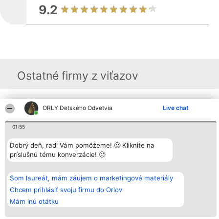
9.2
Ostatné firmy z viťazov
ORLY Detského Odvetvia
Live chat
Organizátor hodnotenia
Hodnotenie
Kontakt
Bright Side Solutions sp. z o.
Laureáti
Kontakt
o. sp. k.
Lista
01:55
ul. Ruska 22
wszystkich
Wrocław 50-079
Laureatów
Dobrý deň, radi Vám pomôžeme! 🙂 Kliknite na
KRS 0000749100 | Regon
Podmienky
381313360 | NIP 8943132676
Obchodné
príslušnú tému konverzácie! 🙂
+48 508 492 400
podmienky
Zásady
ochrany
Som laureát, mám záujem o marketingové materiály
osobných
Chcem prihlásiť svoju firmu do Orlov
údajov
Mám inú otátku