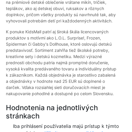
na prémiové detské oblečenie vrátane mikín, tričiek,
teplákov, ako aj detskej obuvi, ruksakov a rôznych
doplnkov, pričom všetky produkty sú navrhnuté tak, aby
vyhovovali potrebám detí pri každodenných aktivitách.
K ponuke KidsMall patrí aj široká škála licencovaných
produktov s motívmi ako L.O.L. Surprise!, Frozen,
Spiderman či Gabby's Dollhouse, ktoré oslovujú detskú
predstavivosť. Sortiment zahŕňa tiež školské potreby,
kreatívne sety i detskú kozmetiku. Medzi výrazné
prednosti obchodu patria najmä promptné doručenie,
vysoká kvalita predávaného tovaru a individuálny prístup
k zákazníkom. Každá objednávka je starostlivo zabalená
a objednávky v hodnote nad 25 EUR sú doplnené o
darček. Vďaka rozsiahlej sieti doručovacích miest je
nakupovanie pohodlné a dostupné po celom Slovensku.
Hodnotenia na jednotlivých
stránkach
Iba prihlásení používatelia majú prístup k týmto