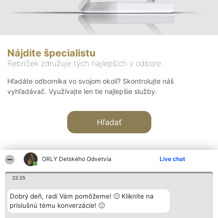
Nájdite špecialistu
Rebríček združuje tých najlepších v odbore
Hľadáte odborníka vo svojom okolí? Skontrolujte náš
vyhľadávač. Využívajte len tie najlepšie služby.
Hľadať
ORLY Detského Odvetvia
Live chat
22:25
Organizátor hodnotenia
Hodnotenie
Kontakt
Dobrý deň, radi Vám pomôžeme! 🙂 Kliknite na
Bright Side Solutions sp. z o.
Laureáti
Kontakt
príslušnú tému konverzácie! 🙂
o. sp. k.
Lista
ul. Ruska 22
wszystkich