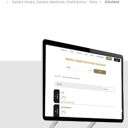
Detské ihriská, Detské oblečenie, Hračkárstva - Nitra
KidsMall